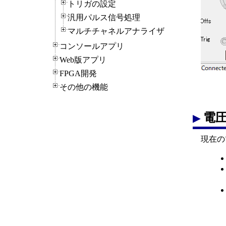
トリガの設定
汎用パルス信号処理
マルチチャネルアナライザ
コンソールアプリ
Web版アプリ
FPGA開発
その他の機能
電
現在の