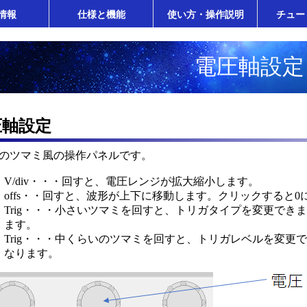
情報
仕様と機能
使い方・操作説明
チュー
電圧軸設定
圧軸設定
のツマミ風の操作パネルです。
V/div・・・回すと、電圧レンジが拡大縮小します。
offs・・回すと、波形が上下に移動します。クリックすると0
Trig・・・小さいツマミを回すと、トリガタイプを変更でき
ます。
Trig・・・中くらいのツマミを回すと、トリガレベルを変更
なります。