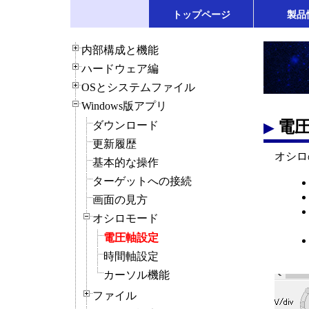
トップページ
製品
内部構成と機能
ハードウェア編
OSとシステムファイル
Windows版アプリ
電
ダウンロード
更新履歴
オシロ
基本的な操作
ターゲットへの接続
画面の見方
オシロモード
電圧軸設定
時間軸設定
カーソル機能
ファイル