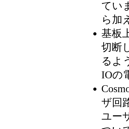
てい
ら加
基板
切断
るよ
IO
Cos
ザ回
ユー