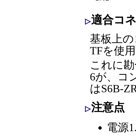
適合コ
基板上のコ
TFを使
これに勘
6が、コン
はS6B-
注意点
電源1