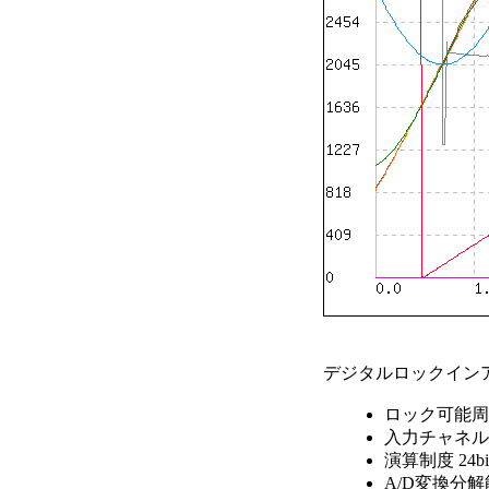
デジタルロックイン
ロック可能周波数
入力チャネル数
演算制度 24bi
A/D変換分解能 